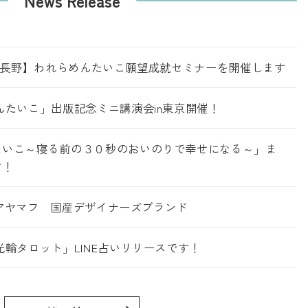
News Release
日・長野】われらめんたいこ願望成就セミナーを開催します
んたいこ」出版記念ミニ講演会in東京開催！
たいこ～寝る前の３０秒のおいのりで幸せになる～」ま
す！
f／アヤマフ 国産デザイナーズブランド
輪タロット」LINE占いリリースです！