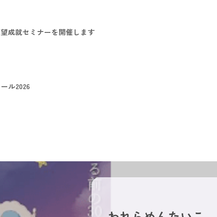
願望成就セミナーを開催します
ル2026
われらめんたいこ　